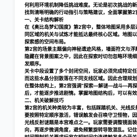
何利用环境机制降低挑战难度。无论是初次挑战的新
找到清晰明确的行动指引与策略建议，全面掌握第2
一、关卡结构解析
在《奥比岛梦幻国度》第2宫中，整体地图采用多层
同区域的机关与试炼才能抵达最终核心区域。地图以
探索感的空间布局。
第2宫的场景主题偏向神秘遗迹风格，墙面符文与浮
隐藏在背景图案之中，因此在探索时切勿忽略环境细
发顺序。
关卡中段设置了多个封闭空间，玩家必须完成特定任
而这些水晶分别散落在不同支线区域。因此合理规划
在整体结构上，第2宫强调“探索—解谜—战斗—再
后，才能逐步推进剧情。掌握地图结构后，可以有效
二、机关破解技巧
第2宫的机关种类较为丰富，包括踩踏机关、光线反
要按照特定顺序激活，错误触发会召唤守卫怪物，因
光线反射谜题是本宫难点之一。玩家需要调整镜面装
向，再逐步微调角度，避免频繁旋转导致混乱。记住