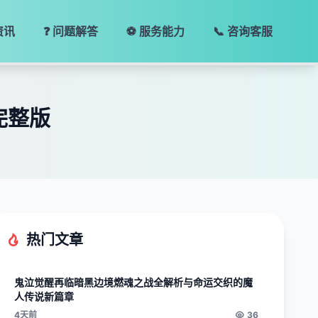
资讯
❓ 问题解答
⚽ 服务能力
📞 咨询客服
完整版
热门文章
鬼泣觉醒再临暗黑边境燃魂之战全解析与命运交织的魔
人传说新篇章
4天前
36