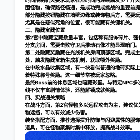
时间限制机关要求玩家在短时间内连续触发多个开关
围怪物，确保路径畅通，是成功完成挑战的重要前提
部分隐藏按钮隐藏在墙壁边缘或装饰物后方，需要玩
尤其是在疑似死角的位置，很可能藏有关键机关。
三、隐藏宝藏位置
第2宫中隐藏宝藏数量丰富，包括稀有服饰碎片、强
分支房间，需要击败守卫后推动石像才能显现暗门。
第二处隐藏奖励藏在光线机关房间顶部区域。完成主
处，触发隐藏宝箱生成机制，获取额外奖励。
在中段水晶收集区域，有一块看似普通的地砖实际上
着特殊称号奖励。这一细节常被玩家忽略。
最终Boss前的休息区域也暗藏彩蛋。与特定NPC
线不仅丰富剧情体验，还能解锁成就奖励。
四、实战通关策略
在战斗方面，第2宫怪物多以远程攻击为主，建议优
物遮挡，可以有效减少伤害。
装备搭配方面，推荐选择提升防御与闪避属性的服饰
道具，可在怪物聚集时集中释放，提高战斗效率。