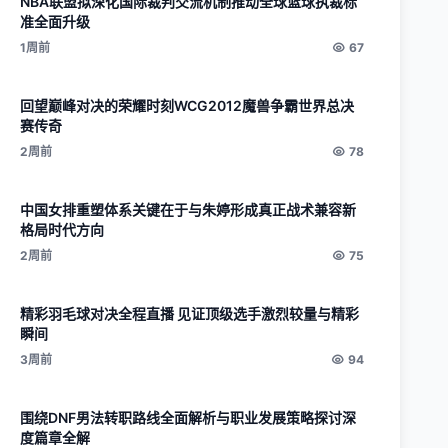
NBA联盟拟深化国际裁判交流机制推动全球篮球执裁标
准全面升级
1周前
67
回望巅峰对决的荣耀时刻WCG2012魔兽争霸世界总决
赛传奇
2周前
78
中国女排重塑体系关键在于与朱婷形成真正战术兼容新
格局时代方向
2周前
75
精彩羽毛球对决全程直播 见证顶级选手激烈较量与精彩
瞬间
3周前
94
围绕DNF男法转职路线全面解析与职业发展策略探讨深
度篇章全解