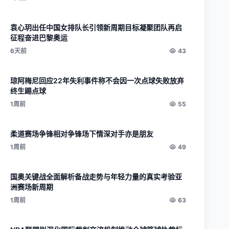
袁心玥出任中国女排队长引领新周期目标凝聚团队再启
征程奋进巴黎奥运
6天前
43
琼阿梅尼回应22年失利事件称不会因一次点球失败放弃
终生踢点球
1周前
55
柔道赛场争锋相对争锋场下情深对手亦是朋友
1周前
49
国奥关键战全面解析备战走势与年轻力量的真实考验亚
洲赛场新周期
1周前
63