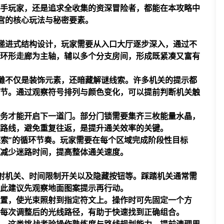
手玩家，还是追求全收集的资深冒险者，都能在本攻略中
宫的核心玩法与秘密要素。
递进式结构设计，玩家需要从入口大厅逐步深入，通过不
环形走廊为主轴，辅以多个分支房间，形成既紧凑又富有
雕不仅是装饰元素，还暗藏解谜线索。许多机关的提示都
节。通过观察符号排列与颜色变化，可以提前判断机关触
务才能开启下一道门。部分门锁需要集齐三枚能量水晶，
路线，避免重复往返，是提升通关效率的关键。
探索”的循环节奏。玩家需要在每个区域完成阶段性目标
减少迷路时间，提高整体通关速度。
射机关、时间限制开关以及隐藏按钮等。踩踏机关通常需
此建议先观察地面图案提示再行动。
置，使光束照射到指定符文上。操作时可先固定一个方
每次调整后的光线路径，有助于快速找到正确组合。